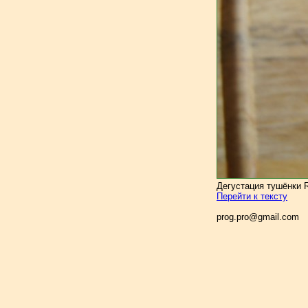
Дегустация тушёнки R
Перейти к тексту
prog.pro@gmail.com