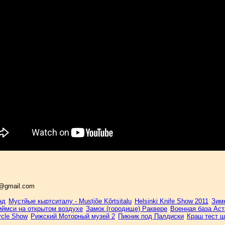
o@gmail.com
нд
Мустйые кыртситалу - Mustjõe Kõrtsitalu
Helsinki Knife Show 2011
Зим
ймси на открытом воздухе
Замок (городище) Раквере
Военная база Аст
ycle Show
Рижский Моторный музей 2
Пикник под Палдиски
Краш тест ш