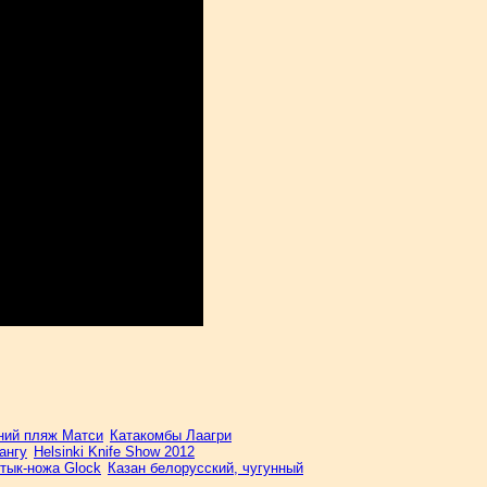
ний пляж Матси
Катакомбы Лаагри
ангу
Helsinki Knife Show 2012
тык-ножа Glock
Казан белорусский, чугунный