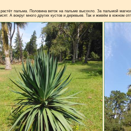
 растёт пальма. Половина веток на пальме высохло. За пальмой магно
исят. А вокруг много других кустов и деревьев. Так и жмвём в южном от