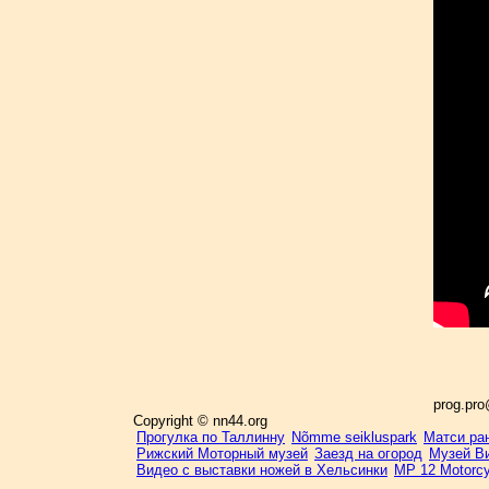
prog.pr
Copyright © nn44.org
Прогулка по Таллинну
Nõmme seikluspark
Матси ра
Рижский Моторный музей
Заезд на огород
Музей Ви
Видео с выставки ножей в Хельсинки
MP 12 Motorc