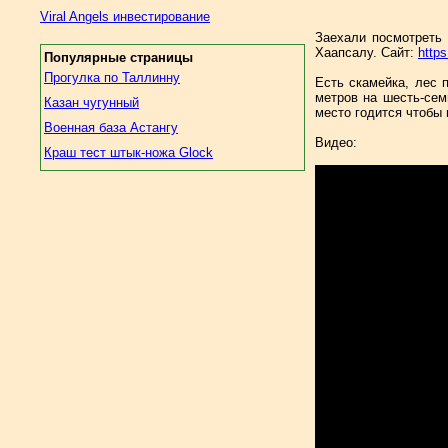
Viral Angels инвестирование
Заехали посмотреть 
Хаапсалу. Сайт:
http
Популярные страницы
Прогулка по Таллинну
Есть скамейка, лес 
метров на шесть-сем
Казан чугунный
место годится чтобы 
Военная база Астангу
Видео:
Краш тест штык-ножа Glock