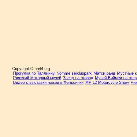
Copyright © nn44.org
Прогулка по Таллинну
Nõmme seikluspark
Матси ранд
Мустйые кы
Рижский Моторный музей
Заезд на огород
Музей Виймси на отк
Видео с выставки ножей в Хельсинки
MP 12 Motorcycle Show
Риж