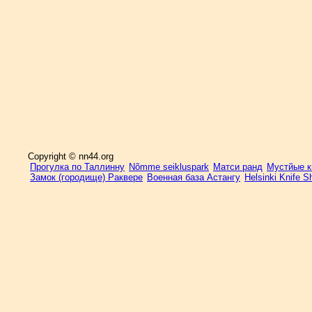
Copyright © nn44.org
Прогулка по Таллинну
Nõmme seikluspark
Матси ранд
Мустйые кы
Замок (городище) Раквере
Военная база Астангу
Helsinki Knife 