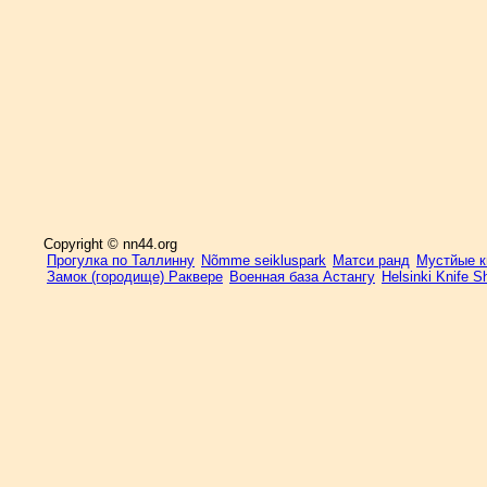
Copyright © nn44.org
Прогулка по Таллинну
Nõmme seikluspark
Матси ранд
Мустйые кы
Замок (городище) Раквере
Военная база Астангу
Helsinki Knife 