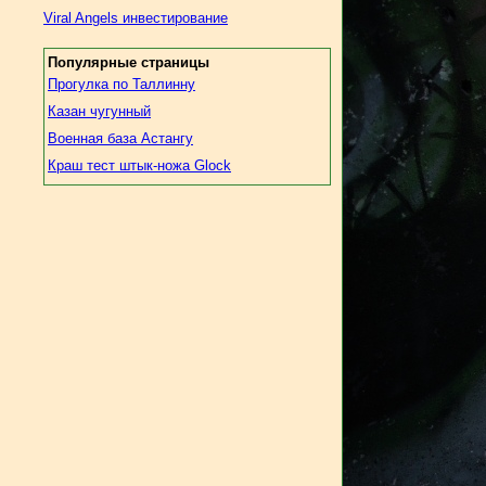
Viral Angels инвестирование
Популярные страницы
Прогулка по Таллинну
Казан чугунный
Военная база Астангу
Краш тест штык-ножа Glock