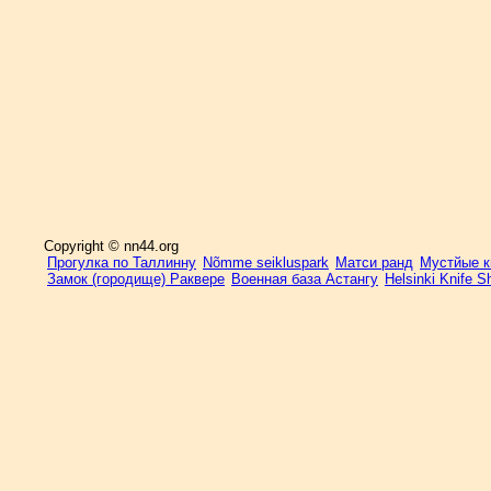
Copyright © nn44.org
Прогулка по Таллинну
Nõmme seikluspark
Матси ранд
Мустйые кы
Замок (городище) Раквере
Военная база Астангу
Helsinki Knife 