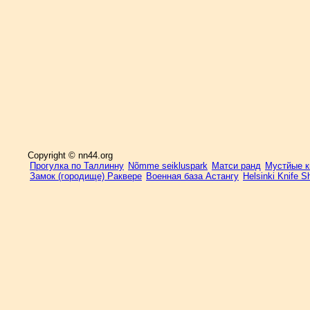
Copyright © nn44.org
Прогулка по Таллинну
Nõmme seikluspark
Матси ранд
Мустйые кы
Замок (городище) Раквере
Военная база Астангу
Helsinki Knife 