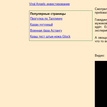
Viral Angels инвестирование
Смотрел
пробова
Популярные страницы
Прогулка по Таллинну
Говядин
мужиков
Казан чугунный
идёт. 
Военная база Астангу
экспери
Краш тест штык-ножа Glock
А овощи
что то 
Видео: