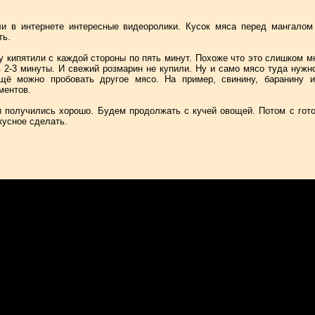
и в интернете интересные видеоролики. Кусок мяса перед мангалом
ть.
у кипятили с каждой стороны по пять минут. Похоже что это слишком м
 2-3 минуты. И свежий розмарин не купили. Ну и само мясо туда нужн
Ещё можно пробовать другое мясо. На пример, свинину, баранину 
ментов.
 получились хорошо. Будем продолжать с кучей овощей. Потом с гот
вкусное сделать.